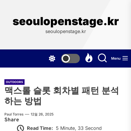
Skip
to
the
seoulopenstage.kr
content
seoulopenstage.kr
Menu
OUTDOORS
맥스롤 슬롯 회차별 패턴 분석
하는 방법
Paul Torres
12월 26, 2025
Share
Read Time:
5 Minute, 33 Second