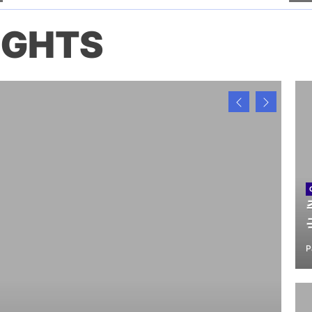
IGHTS
P