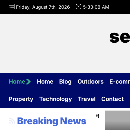
Skip
Friday, August 7th, 2026
5:33:09 AM
to
the
content
se
Home
Home
Blog
Outdoors
E-com
Property
Technology
Travel
Contact
 사례와 국내 상황 비교: 변화와 적용 전략
주소모음 사이
Breaking News
2026
Paul Torres