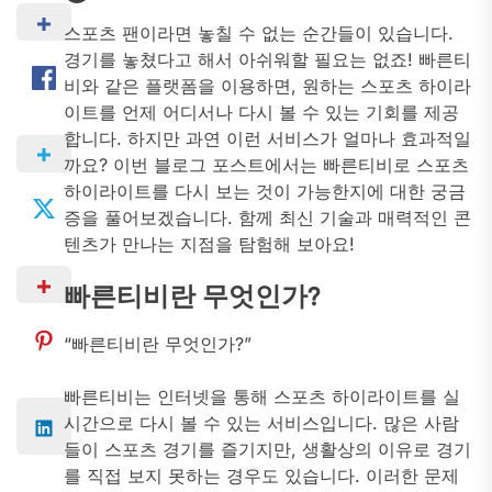
스포츠 팬이라면 놓칠 수 없는 순간들이 있습니다.
경기를 놓쳤다고 해서 아쉬워할 필요는 없죠! 빠른티
비와 같은 플랫폼을 이용하면, 원하는 스포츠 하이라
이트를 언제 어디서나 다시 볼 수 있는 기회를 제공
합니다. 하지만 과연 이런 서비스가 얼마나 효과적일
까요? 이번 블로그 포스트에서는 빠른티비로 스포츠
하이라이트를 다시 보는 것이 가능한지에 대한 궁금
증을 풀어보겠습니다. 함께 최신 기술과 매력적인 콘
텐츠가 만나는 지점을 탐험해 보아요!
빠른티비란 무엇인가?
“빠른티비란 무엇인가?”
빠른티비는 인터넷을 통해 스포츠 하이라이트를 실
시간으로 다시 볼 수 있는 서비스입니다. 많은 사람
들이 스포츠 경기를 즐기지만, 생활상의 이유로 경기
를 직접 보지 못하는 경우도 있습니다. 이러한 문제