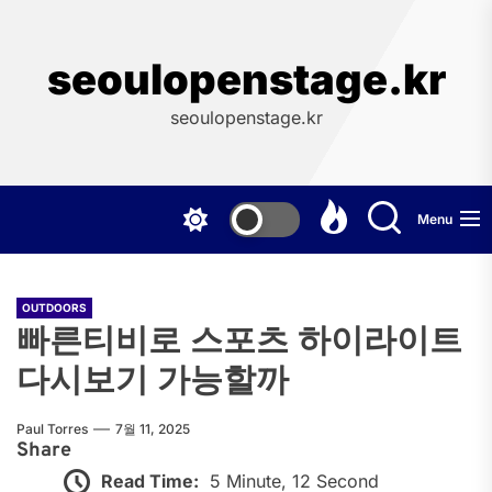
Skip
to
the
seoulopenstage.kr
content
seoulopenstage.kr
Menu
OUTDOORS
빠른티비로 스포츠 하이라이트
다시보기 가능할까
Paul Torres
7월 11, 2025
Share
Read Time:
5 Minute, 12 Second