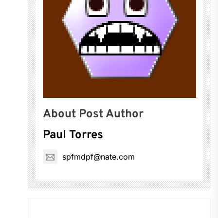
About Post Author
Paul Torres
spfmdpf@nate.com