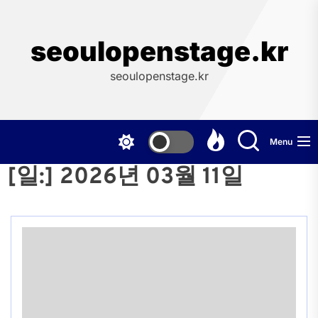
Skip
to
the
seoulopenstage.kr
content
seoulopenstage.kr
Menu
[일:]
2026년 03월 11일