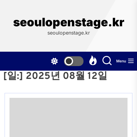
Skip
to
the
seoulopenstage.kr
content
seoulopenstage.kr
Menu
[일:]
2025년 08월 12일